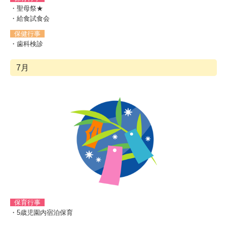
・聖母祭★
・給食試食会
保健行事
・歯科検診
7月
保育行事
・5歳児園内宿泊保育