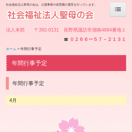
社会福祉法人聖母の会は、介護事業や保育園の運営を行っています。
ホーム
法人本部 〒392-0131 長野県諏訪市湖南4894番地１
聖ヨゼフ保育園
０２６６ー５７－２１３１
☎
ホーム
年間行事予定
入園・保育料について
年間行事予定
聖ヨゼフ保育園 岡谷
聖ヨゼフ保育園 諏訪
年間行事予定
聖ヨゼフ保育園 西原
4月
法人理念／概要
施設ご案内
情報公開