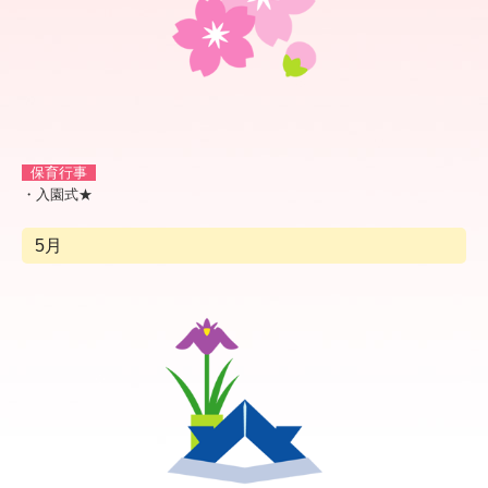
採用情報
お問合せ
保育行事
・入園式★
5月