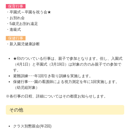
保育行事
・卒園式～卒園を祝う会★
・お別れ会
・5歳児お別れ遠足
・進級式
保健行事
・新入園児健康診断
★印のついている行事は、親子で参加となります。但し、入園式
（4月1日）と卒園式（3月19日）は対象の方のみ親子での参加で
す。
避難訓練･･･年1回引き取り訓練を実施します。
保健行事･･･園の看護師による視力測定を年に1回実施します。
（幼児組対象）
※各行事の日程、詳細についてはその都度お知らせします。
その他
クラス別懇親会(年2回)