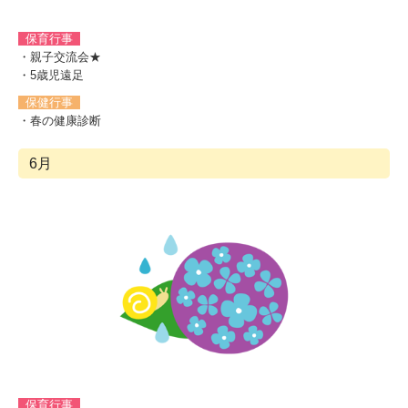
保育行事
・親子交流会★
・5歳児遠足
保健行事
・春の健康診断
6月
保育行事