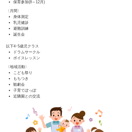
保育参加(8～12月)
〈月間〉
身体測定
乳児健診
避難訓練
誕生会
以下4･5歳児クラス
ドラムサークル
ボイスレッスン
〈地域活動〉
こども祭り
もちつき
観劇会
子育てぽっぽ
近隣園との交流